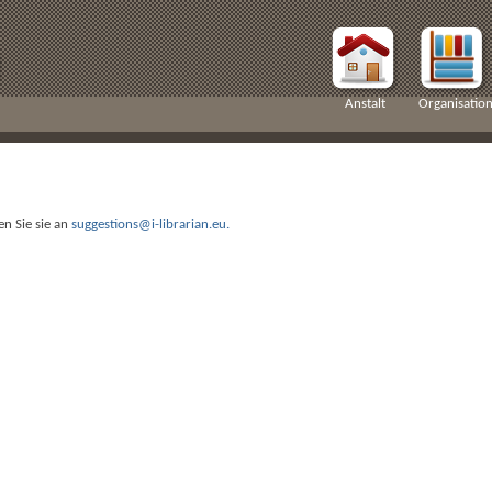
Anstalt
Organisatio
en Sie sie an
suggestions@i-librarian.eu
.