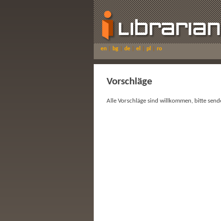
en
|
bg
|
de
|
el
|
pl
|
ro
Vorschläge
Alle Vorschläge sind willkommen, bitte send