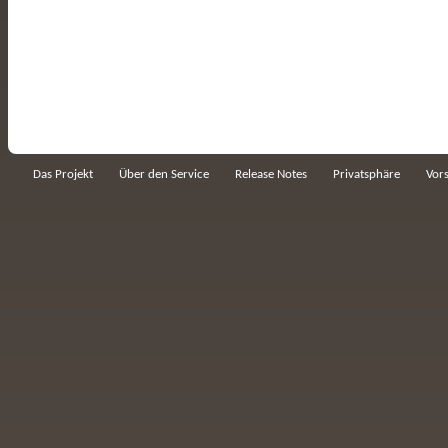
Das Projekt
Über den Service
Release Notes
Privatsphäre
Vor